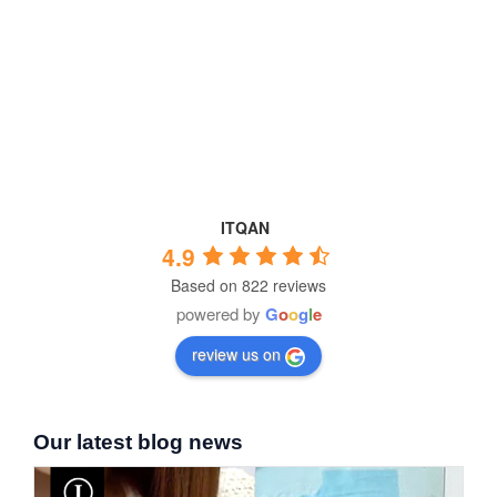
ITQAN
4.9
Based on 822 reviews
powered by
G
o
o
g
l
e
review us on
Our latest blog news