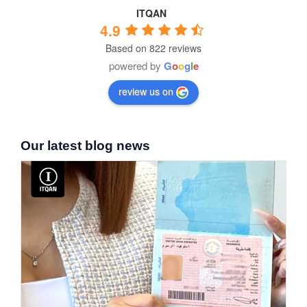
ITQAN
4.9
Based on 822 reviews
powered by
G
o
o
g
l
e
review us on
Our latest blog news