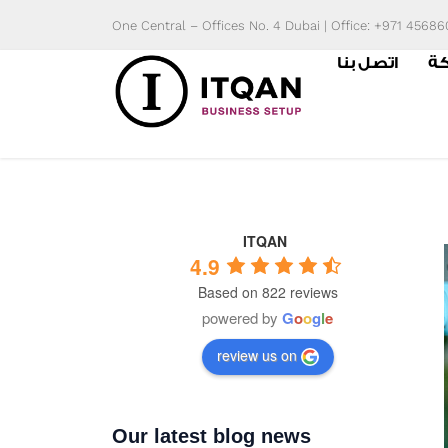
Skip
One Central – Offices No. 4 Dubai | Office: +971 4568
to
كة
اتصل بنا
content
ITQAN
4.9
Based on 822 reviews
powered by
G
o
o
g
l
e
review us on
Our latest blog news