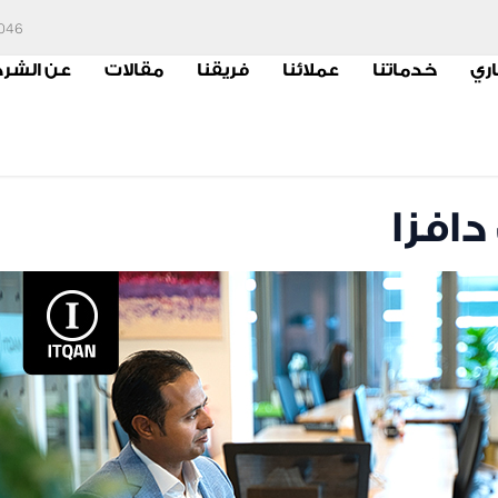
6046
اري
خدماتنا
عملائنا
فريقنا
مقالات
عن الشر
دافزا