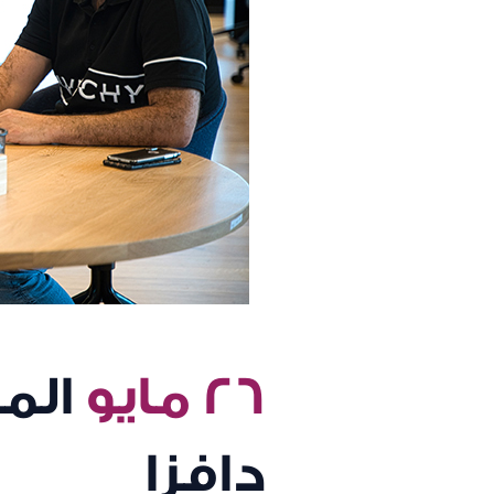
٢٦ مايو
الم
دافزا